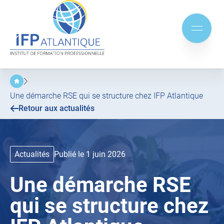
IFP
Atlantique
Aller
Aller
au
au
Mobile
menu
contenu
menu
principal
Une démarche RSE qui se structure chez IFP Atlantique
Retour aux actualités
Actualités
Publié le 1 juin 2026
Une démarche RSE
qui se structure chez