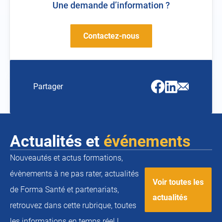
Une demande d’information ?
Contactez-nous
Facebook
Linkedin
Email
Partager
(ouvrir
(ouvrir
(ouvrir
vers
vers
vers
un
un
un
nouvel
nouvel
nouvel
onglet)
onglet)
onglet)
Actualités et
événements
Nouveautés et actus formations,
évènements à ne pas rater, actualités
Voir toutes les
de Forma Santé et partenariats,
actualités
retrouvez dans cette rubrique, toutes
les informations en temps réel !