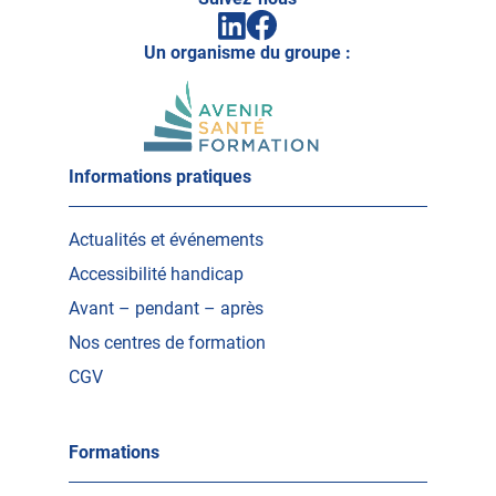
Facebook
Linkedin
(ouvrir
(ouvrir
vers
Un organisme du groupe :
vers
un
un
nouvel
nouvel
onglet)
onglet)
Informations pratiques
Actualités et événements
Accessibilité handicap
Avant – pendant – après
Nos centres de formation
CGV
Formations