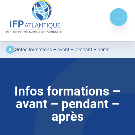
IFP
Atlantique
Aller
Aller
au
au
Mobile
menu
contenu
menu
principal
Infos formations – avant – pendant – après
Infos formations –
avant – pendant –
après