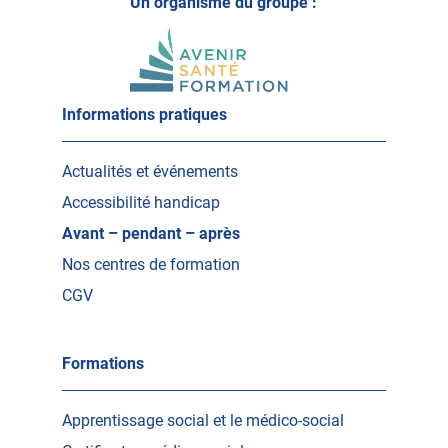
vers
Un organisme du groupe :
vers
un
un
nouvel
nouvel
onglet)
onglet)
Informations pratiques
Actualités et événements
Accessibilité handicap
Avant – pendant – après
Nos centres de formation
CGV
Formations
Apprentissage social et le médico-social