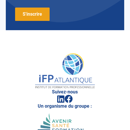
IFP
Atlantique
Suivez-nous
Facebook
Linkedin
(ouvrir
(ouvrir
vers
Un organisme du groupe :
vers
un
un
nouvel
nouvel
onglet)
onglet)