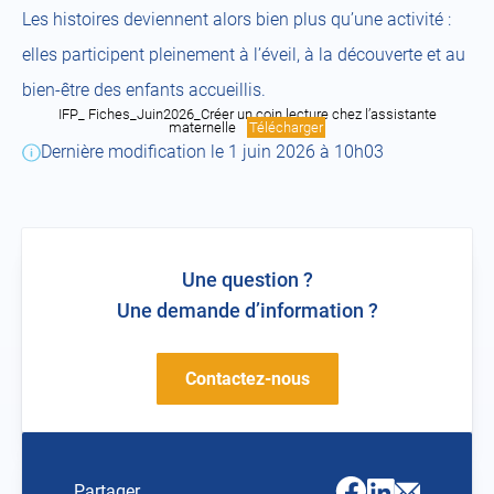
Les histoires deviennent alors bien plus qu’une activité :
elles participent pleinement à l’éveil, à la découverte et au
bien-être des enfants accueillis.
IFP_ Fiches_Juin2026_Créer un coin lecture chez l’assistante
maternelle
Télécharger
Dernière modification le 1 juin 2026 à 10h03
Une question ?
Une demande d’information ?
Contactez-nous
Facebook
Linkedin
Email
Partager