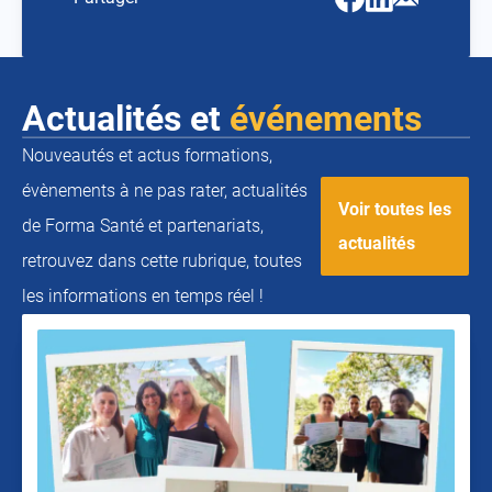
(ouvrir
(ouvrir
(ouvrir
vers
vers
vers
un
un
un
nouvel
nouvel
nouvel
onglet)
onglet)
onglet)
Actualités et
événements
Nouveautés et actus formations,
évènements à ne pas rater, actualités
Voir toutes les
de Forma Santé et partenariats,
actualités
retrouvez dans cette rubrique, toutes
les informations en temps réel !