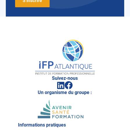
IFP
Atlantique
Suivez-nous
Facebook
Linkedin
(ouvrir
(ouvrir
vers
Un organisme du groupe :
vers
un
un
nouvel
nouvel
onglet)
onglet)
Informations pratiques