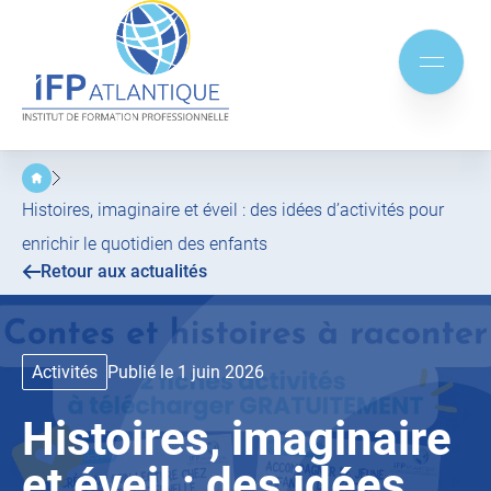
IFP
Atlantique
Aller
Aller
au
au
Mobile
menu
contenu
menu
principal
Histoires, imaginaire et éveil : des idées d’activités pour
enrichir le quotidien des enfants
Retour aux actualités
Activités
Publié le 1 juin 2026
Histoires, imaginaire
et éveil : des idées