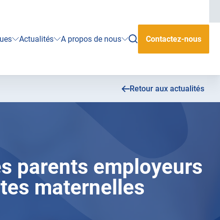
ook
ouvrir
ques
Actualités
A propos de nous
Contactez-nous
la
rechercher
Retour aux actualités
s parents employeurs
tes maternelles