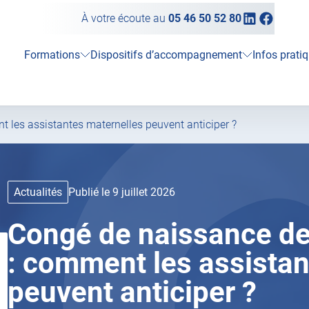
Linkedin
Faceb
À votre écoute au
05 46 50 52 80
(ouvrir
(ouvrir
vers
vers
un
un
Formations
Dispositifs d’accompagnement
Infos prati
nouvel
nouvel
onglet)
onglet)
les assistantes maternelles peuvent anticiper ?
Actualités
Publié le 9 juillet 2026
Congé de naissance de
: comment les assistan
peuvent anticiper ?