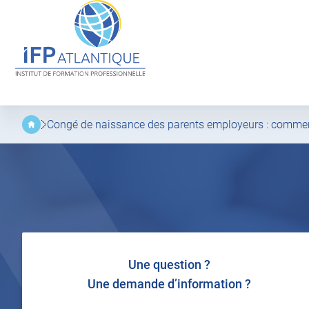
IFP
Atlantique
Aller
Aller
au
au
menu
contenu
principal
Congé de naissance des parents employeurs : comment 
Une question ?
Une demande d’information ?