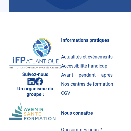
IFP
Informations pratiques
Atlantique
Actualités et événements
Accessibilité handicap
Suivez-nous
Avant – pendant – après
Facebook
Linkedin
(ouvrir
Nos centres de formation
(ouvrir
vers
Un organisme du
vers
un
CGV
un
groupe :
nouvel
nouvel
onglet)
onglet)
Nous connaître
Qui sommes-nous ?