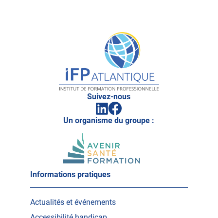
IFP
Atlantique
Suivez-nous
Facebook
Linkedin
(ouvrir
(ouvrir
vers
Un organisme du groupe :
vers
un
un
nouvel
nouvel
onglet)
onglet)
Informations pratiques
Actualités et événements
Accessibilité handicap