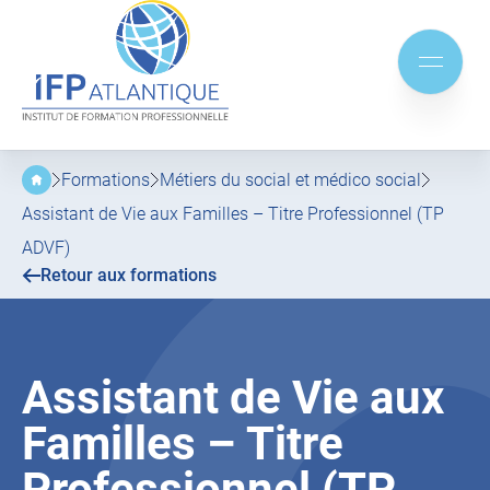
IFP
Atlantique
Aller
Aller
au
au
Mobile
menu
contenu
menu
principal
Formations
Métiers du social et médico social
Assistant de Vie aux Familles – Titre Professionnel (TP
ADVF)
Retour aux formations
Assistant de Vie aux
Familles – Titre
Professionnel (TP