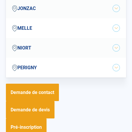
jonzac
JONZAC
Ouvrir
la
ville
melle
MELLE
Ouvrir
la
ville
niort
NIORT
Ouvrir
la
ville
perigny
PERIGNY
Ouvrir
la
ville
Demande de contact
Demande de devis
Pré-inscription